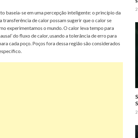
s
2
o baseia-se em uma percepção inteligente: o princípio da
transferência de calor possam sugerir que o calor se
omo experimentamos o mundo. O calor leva tempo para
usal’ do fluxo de calor, usando a tolerância de erro para
 para cada poço. Poços fora dessa região são considerados
específico.
S
2