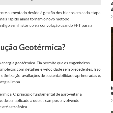
A
d
mente aumentado devido à gestão dos blocos em cada etapa
2
 mais rápido ainda tornam o novo método
antigo sem histórico e a convolução usando FFT para a
lução Geotérmica?
a energia geotérmica. Ela permite que os engenheiros
mplexos com detalhes e velocidade sem precedentes. Isso
 otimização, avaliações de sustentabilidade aprimoradas e,
ergia limpa.
I
R
érmica. O princípio fundamental de aproveitar a
 pode ser aplicado a outros campos envolvendo
2
 até astrofísica.