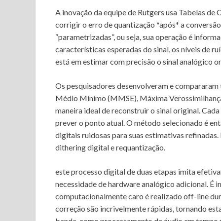
A inovação da equipe de Rutgers usa Tabelas de Co
corrigir o erro de quantização *após* a conversão
“parametrizadas”, ou seja, sua operação é inform
características esperadas do sinal, os níveis de ru
está em estimar com precisão o sinal analógico or
Os pesquisadores desenvolveram e compararam t
Médio Mínimo (MMSE), Máxima Verossimilhança 
maneira ideal de reconstruir o sinal original. Ca
prever o ponto atual. O método selecionado é en
digitais ruidosas para suas estimativas refinadas
dithering digital e requantização.
este processo digital de duas etapas imita efeti
necessidade de hardware analógico adicional. É 
computacionalmente caro é realizado off-line dura
correção são incrivelmente rápidas, tornando es
banda, como processamento de áudio em tempo r