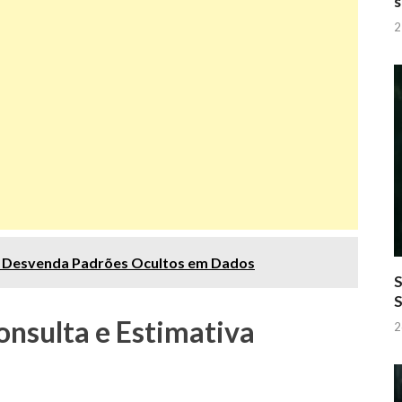
s
2
or Desvenda Padrões Ocultos em Dados
S
onsulta e Estimativa
2