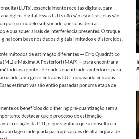
nsulta (LUTs), essencialmente receitas digitais, para
 analógico-digital. Essas LUTs não são estáticas; elas são
ada por um modelo sofisticado que considera as
ído e quaisquer sinais de interferência presentes. O truque
iginal com base nos dados digitais limitados e distorcidos.
rês métodos de estimação diferentes — Erro Quadrático
I
(ML) e Máxima A Posteriori (MAP) — para encontrar a
A
da método usa pontos de dados quantizados anteriores para
tão usado para gerar entradas LUT, mapeando entradas
2
. Essas estimativas são então passadas por uma etapa de
vamente os benefícios do dithering pré-quantização sem a
importante destacar que o processo de estimação
nte a criação da LUT, o que significa que a consulta e a
ta abordagem adequada para aplicações de alta largura de
eal.