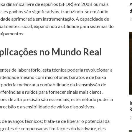
xa dinâmica livre de espúrios (SFDR) em 20dB ou mais
A
d
es ganhos são significativos, traduzindo-se em áudio
ilidade aprimorada em instrumentação. A capacidade de
2
gualmente crucial, expandindo a utilidade para sistemas do
quipamentos.
plicações no Mundo Real
tes de laboratório. esta técnica poderia revolucionar a
 fidelidade mesmo com microfones baratos e de baixa
 poderia melhorar a confiabilidade da transmissão de
erências e ruídos para fornecer sinais mais claros.
es de alta precisão são essenciais, este método poderia
I
recisão e a sensibilidade de vários dispositivos.
R
2
de avanços técnicos; trata-se de liberar o potencial da
ligentes de compensar as limitações do hardware, eles