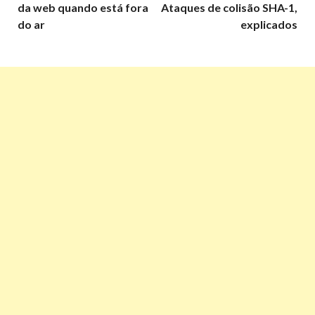
da web quando está fora
Ataques de colisão SHA-1,
do ar
explicados