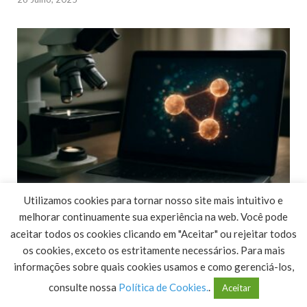
Utilizamos cookies para tornar nosso site mais intuitivo e
Novo Olhar sobre a Hadronização: Unindo Quarks
melhorar continuamente sua experiência na web. Você pode
à Matéria Cotidiana
aceitar todos os cookies clicando em "Aceitar" ou rejeitar todos
os cookies, exceto os estritamente necessários. Para mais
26 Julho, 2025
informações sobre quais cookies usamos e como gerenciá-los,
consulte nossa
Política de Cookies.
.
Aceitar