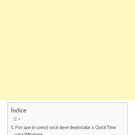
Índice
Por que (e como) você deve desinstalar o QuickTime
para Windows