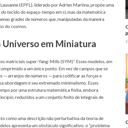
 Lausanne (EPFL), liderado por Adrien Martina, propõe uma
ir do tecido do espaço-tempo em si, mas da matemática
enas grades de números que, manipuladas da maneira
dos do cosmos.
C
p
m Universo em Miniatura
2
os matriciais super-Yang-Mills (SYM)”. Esses modelos, em
 comprimido a um único ponto. Em vez de campos que se
 — arranjos de números — para codificar as forças e
essa abordagem é seu extremado minimalismo. Esses
tempo por uma estrutura matemática finita, embora
ncípio, reduzidos a um conjunto finito de integrais de
o como uma descrição não perturbativa da teoria de
C
delos apresenta um obstáculo significativo: o “problema