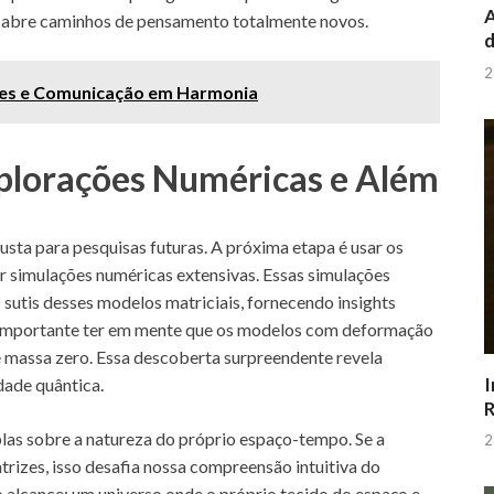
A
 abre caminhos de pensamento totalmente novos.
d
2
ores e Comunicação em Harmonia
xplorações Numéricas e Além
sta para pesquisas futuras. A próxima etapa é usar os
r simulações numéricas extensivas. Essas simulações
sutis desses modelos matriciais, fornecendo insights
É importante ter em mente que os modelos com deformação
 massa zero. Essa descoberta surpreendente revela
I
dade quântica.
R
las sobre a natureza do próprio espaço-tempo. Se a
2
rizes, isso desafia nossa compreensão intuitiva do
o alcance: um universo onde o próprio tecido do espaço e