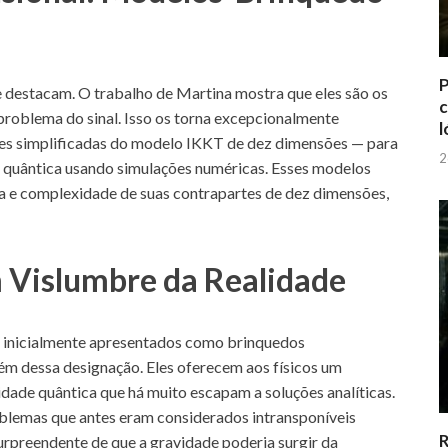
P
e destacam. O trabalho de Martina mostra que eles são os
c
 problema do sinal. Isso os torna excepcionalmente
l
s simplificadas do modelo IKKT de dez dimensões — para
2
de quântica usando simulações numéricas. Esses modelos
a e complexidade de suas contrapartes de dez dimensões,
 Vislumbre da Realidade
 inicialmente apresentados como brinquedos
lém dessa designação. Eles oferecem aos físicos um
dade quântica que há muito escapam a soluções analíticas.
lemas que antes eram considerados intransponíveis
R
rpreendente de que a gravidade poderia surgir da