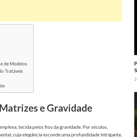
P
se de Modelos
S
o Tratáveis
2
lém
Matrizes e Gravidade
mplexa, tecida pelos fios da gravidade. Por séculos,
ntal, cuja elegância esconde uma profundidade intrigante.