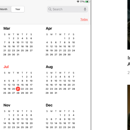
I
A
2