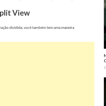
plit View
lização dividida, você também tem uma maneira
N
Q
2