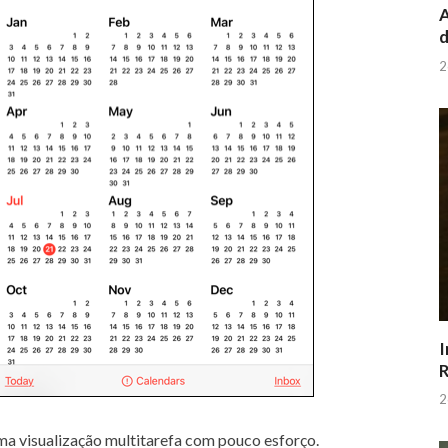
A
d
2
I
R
2
a visualização multitarefa com pouco esforço.