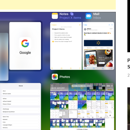
P
S
2