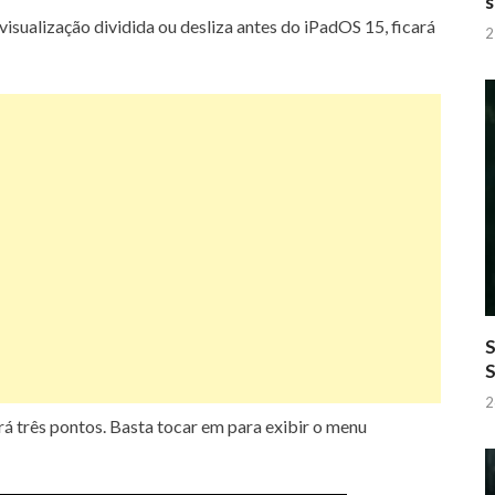
s
visualização dividida ou desliza
antes do iPadOS 15, ficará
2
S
2
rá três pontos.
Basta tocar em para exibir o menu