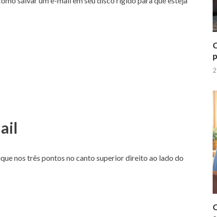
como salvar um e-mail em seu disco rígido para que esteja
C
p
2
ail
ique nos três pontos no canto superior direito ao lado do
C