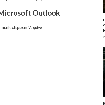
Microsoft Outlook
P
c
-mail e clique em “Arquivo”.
l
2
R