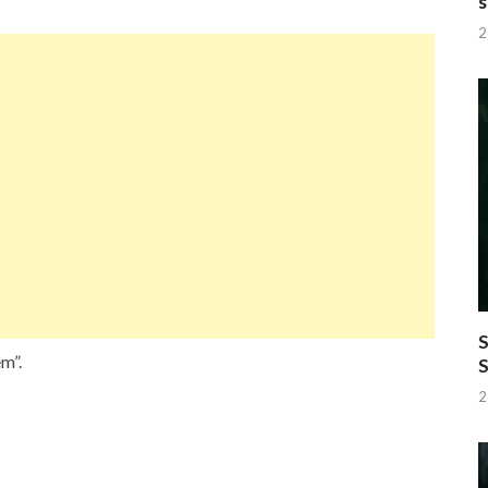
s
2
S
m”.
2