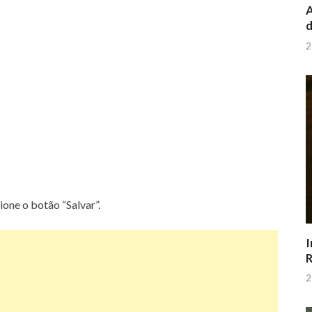
A
d
2
ione o botão “Salvar”.
I
R
2