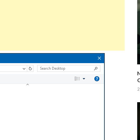
N
Q
2