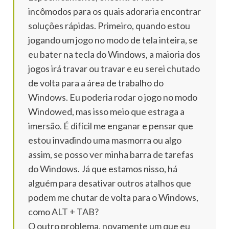
incômodos para os quais adoraria encontrar
soluções rápidas.
Primeiro, quando estou
jogando um jogo no modo de tela inteira, se
eu bater na tecla do Windows, a maioria dos
jogos irá travar ou travar e eu serei chutado
de volta para a área de trabalho do
Windows.
Eu poderia rodar o jogo no modo
Windowed, mas isso meio que estraga a
imersão.
É difícil me enganar e pensar que
estou invadindo uma masmorra ou algo
assim, se posso ver minha barra de tarefas
do Windows.
Já que estamos nisso, há
alguém para desativar outros atalhos que
podem me chutar de volta para o Windows,
como ALT + TAB?
O outro problema, novamente um que eu