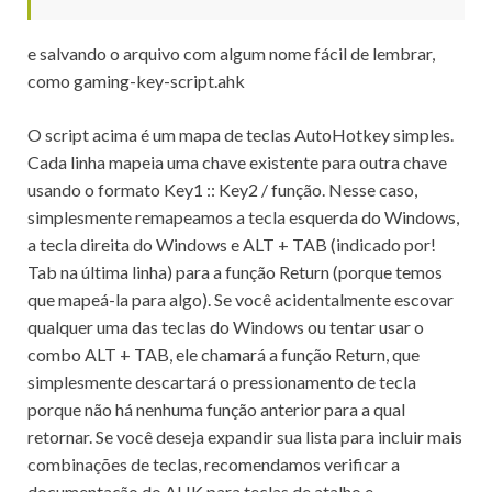
e salvando o arquivo com algum nome fácil de lembrar,
como gaming-key-script.ahk
O script acima é um mapa de teclas AutoHotkey simples.
Cada linha mapeia uma chave existente para outra chave
usando o formato Key1 :: Key2 / função.
Nesse caso,
simplesmente remapeamos a tecla esquerda do Windows,
a tecla direita do Windows e ALT + TAB (indicado por!
Tab na última linha) para a função Return (porque temos
que mapeá-la para algo).
Se você acidentalmente escovar
qualquer uma das teclas do Windows ou tentar usar o
combo ALT + TAB, ele chamará a função Return, que
simplesmente descartará o pressionamento de tecla
porque não há nenhuma função anterior para a qual
retornar.
Se você deseja expandir sua lista para incluir mais
combinações de teclas, recomendamos verificar a
documentação do AHK para
teclas
de
atalho
e