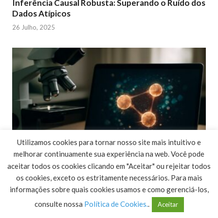
Inferência Causal Robusta: Superando o Ruído dos
Dados Atípicos
26 Julho, 2025
Utilizamos cookies para tornar nosso site mais intuitivo e
melhorar continuamente sua experiência na web. Você pode
aceitar todos os cookies clicando em "Aceitar" ou rejeitar todos
os cookies, exceto os estritamente necessários. Para mais
Novo Olhar sobre a Hadronização: Unindo Quarks
informações sobre quais cookies usamos e como gerenciá-los,
à Matéria Cotidiana
consulte nossa
Política de Cookies.
.
Aceitar
26 Julho, 2025