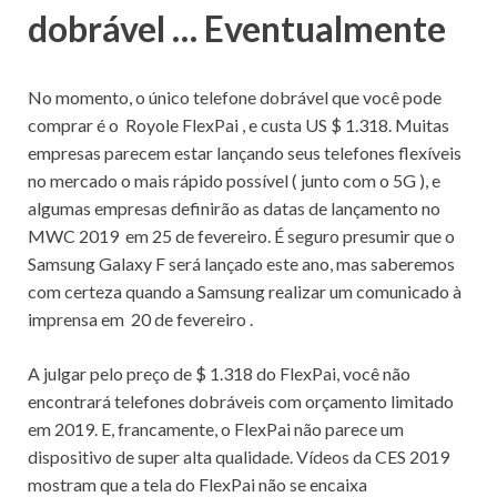
dobrável … Eventualmente
No momento, o único telefone dobrável que você pode
comprar é o
Royole FlexPai
, e custa US $ 1.318.
Muitas
empresas parecem estar lançando seus telefones flexíveis
no mercado o mais rápido possível (
junto com o 5G
), e
algumas empresas
definirão as
datas de lançamento no
MWC 2019
em 25 de fevereiro.
É seguro presumir que o
Samsung Galaxy F será lançado este ano, mas saberemos
com certeza quando a Samsung realizar um comunicado à
imprensa em
20 de fevereiro
.
A julgar pelo preço de $ 1.318 do FlexPai, você não
encontrará telefones dobráveis ​​com orçamento limitado
em 2019. E, francamente, o FlexPai não parece um
dispositivo de super alta qualidade.
Vídeos da
CES 2019
mostram que a tela do FlexPai não se encaixa