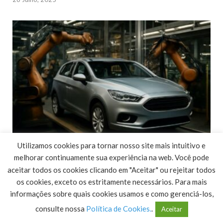
Utilizamos cookies para tornar nosso site mais intuitivo e
Revolução na Produção Automotiva: Algoritmos
melhorar continuamente sua experiência na web. Você pode
Otimizam Linhas de Montagem da Ford
aceitar todos os cookies clicando em "Aceitar" ou rejeitar todos
os cookies, exceto os estritamente necessários. Para mais
26 Julho, 2025
informações sobre quais cookies usamos e como gerenciá-los,
consulte nossa
Política de Cookies.
.
Aceitar