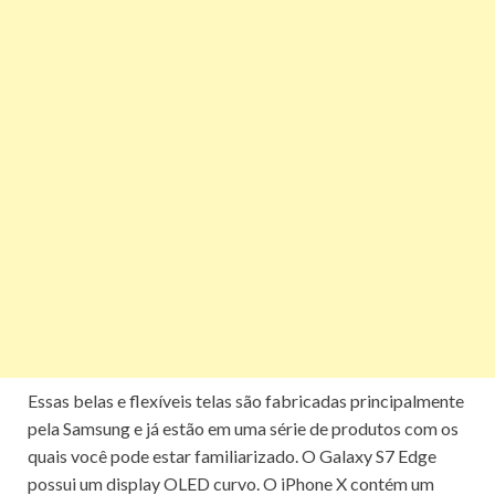
Essas belas e flexíveis telas são fabricadas principalmente
pela Samsung e já estão em uma série de produtos com os
quais você pode estar familiarizado.
O Galaxy S7 Edge
possui um display OLED curvo.
O
iPhone X
contém um