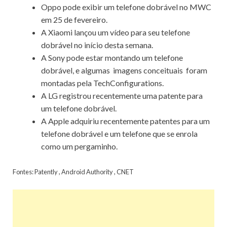
Oppo
pode exibir um telefone dobrável no MWC
em 25 de fevereiro.
A Xiaomi lançou um
vídeo
para seu telefone
dobrável no início desta semana.
A Sony pode estar montando um telefone
dobrável, e algumas
imagens conceituais
foram
montadas pela TechConfigurations.
A LG
registrou
recentemente
uma patente
para
um telefone dobrável.
A Apple
adquiriu
recentemente
patentes
para um
telefone dobrável e um telefone que se enrola
como um pergaminho.
Fontes:
Patently
,
Android Authority
,
CNET