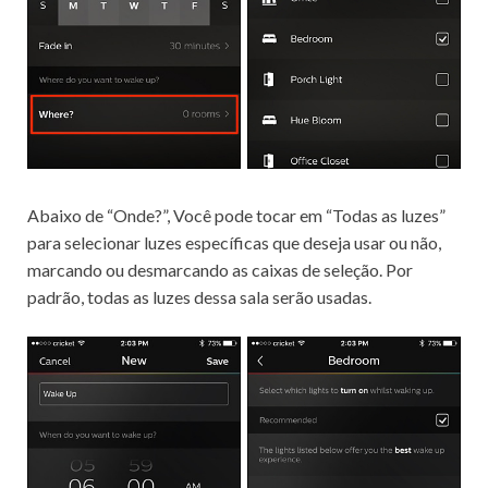
Abaixo de “Onde?”, Você pode tocar em “Todas as luzes”
para selecionar luzes específicas que deseja usar ou não,
marcando ou desmarcando as caixas de seleção.
Por
padrão, todas as luzes dessa sala serão usadas.