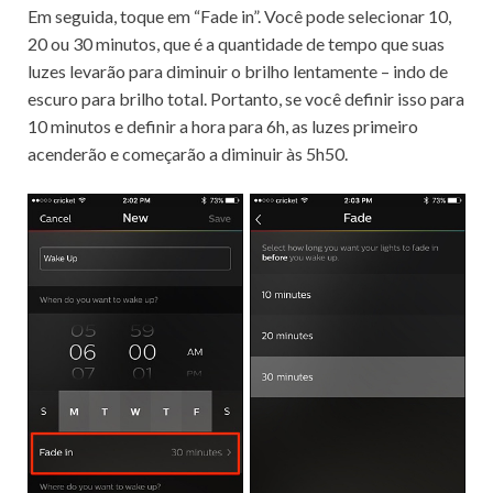
Em seguida, toque em “Fade in”.
Você pode selecionar 10,
20 ou 30 minutos, que é a quantidade de tempo que suas
luzes levarão para diminuir o brilho lentamente – indo de
escuro para brilho total.
Portanto, se você definir isso para
10 minutos e definir a hora para 6h, as luzes primeiro
acenderão e começarão a diminuir às 5h50.