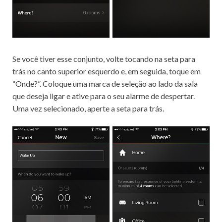
Se você tiver esse conjunto, volte tocando na seta para
trás no canto superior esquerdo e, em seguida, toque em
“Onde?”.
Coloque uma marca de seleção ao lado da sala
que deseja ligar e ative para o seu alarme de despertar.
Uma vez selecionado, aperte a seta para trás.