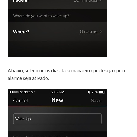
Abaixo, selecione os dias da semana em que deseja que o
alarme seja ativado.