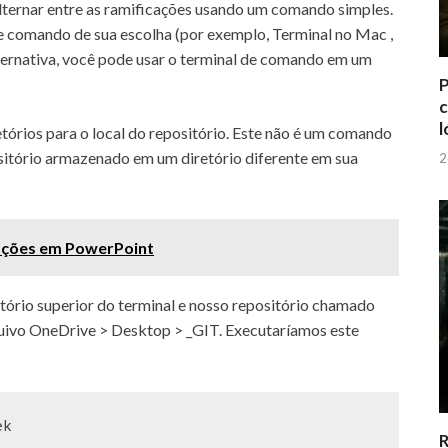
alternar entre as ramificações usando um comando simples.
de comando de sua escolha (por exemplo,
Terminal no Mac
,
ernativa, você pode usar o terminal de comando em um
P
c
l
etórios
para o local do repositório.
Este não é um comando
sitório armazenado em um diretório diferente em sua
2
ções em PowerPoint
ório superior do terminal e nosso repositório chamado
quivo OneDrive > Desktop > _GIT.
Executaríamos este
ek
R