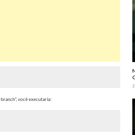
N
Q
2
branch”, você executaria: