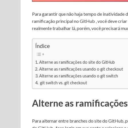
Para garantir que não haja tempo de inatividade 
ramificação principal no
GitHub
, você deve
cria
realmente trabalhar lá, porém, você precisará mud
Índice
Alterne as ramificações do site do GitHub
Alterne as ramificações usando o git checkout
Alterne as ramificações usando o git switch
git switch vs. git checkout
Alterne as ramificações
Para alternar entre branches do site do GitHub, p
do GitHub
, faça login em sua conta e selecione o