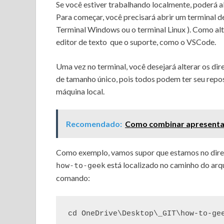
Se você estiver trabalhando localmente, poderá 
Para começar, você precisará abrir um terminal 
Terminal Windows
ou
o terminal Linux
).
Como alt
editor de texto
que o suporte, como o VSCode.
Uma vez no terminal, você desejará
alterar os dir
de tamanho único, pois todos podem ter seu repo
máquina local.
Recomendado:
Como combinar apresenta
Como exemplo, vamos supor que estamos no diret
está localizado no caminho do ar
how-to-geek
comando:
cd OneDrive\Desktop\_GIT\how-to-ge