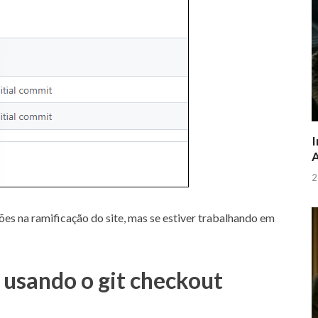
I
A
2
ões na ramificação do site, mas se estiver trabalhando em
 usando o git checkout