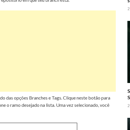
s
2
S
ado das opções Branches e Tags.
Clique neste botão para
ne o ramo desejado na lista.
Uma vez selecionado, você
2