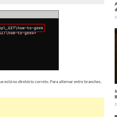
A
d
2
e está no diretório correto.
Para alternar entre branches,
I
R
2