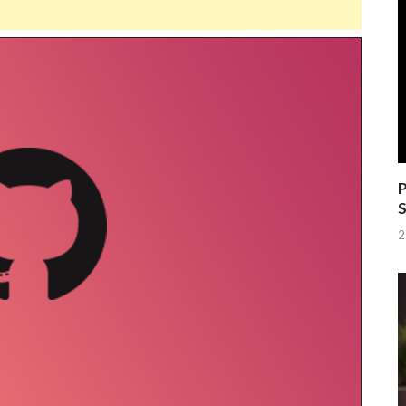
P
S
2