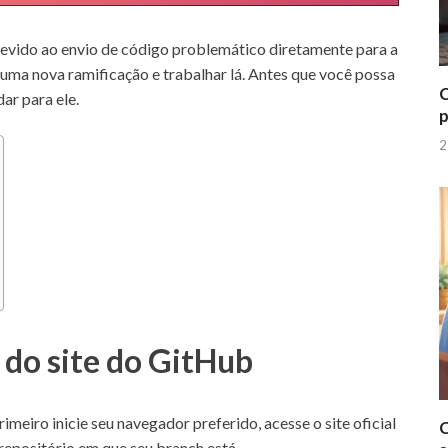
devido ao envio de código problemático diretamente para a
r uma nova ramificação
e trabalhar lá.
Antes que você possa
C
ar para ele.
p
2
 do site do GitHub
rimeiro inicie seu navegador preferido, acesse
o site oficial
C
 repositório em que seu branch está.